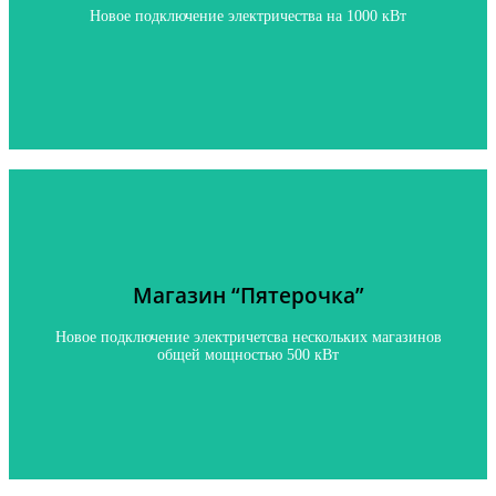
Новое подключение электричества на 1000 кВт
Нажмите, чтобы узнать подробнее
Магазин “Пятерочка”
Магазин “Пятерочка”
Новое подключение нескольких магазинов общей
мощностью 500 кВт
Новое подключение электричетсва нескольких магазинов
общей мощностью 500 кВт
Нажмите, чтобы узнать подробнее