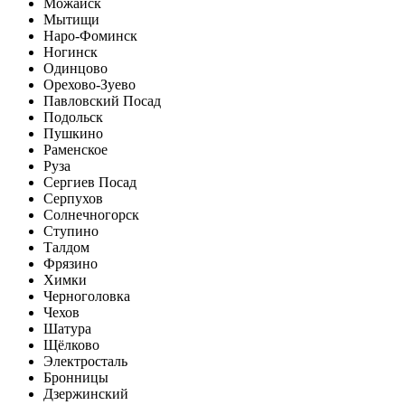
Можайск
Мытищи
Наро-Фоминск
Ногинск
Одинцово
Орехово-Зуево
Павловский Посад
Подольск
Пушкино
Раменское
Руза
Сергиев Посад
Серпухов
Солнечногорск
Ступино
Талдом
Фрязино
Химки
Черноголовка
Чехов
Шатура
Щёлково
Электросталь
Бронницы
Дзержинский