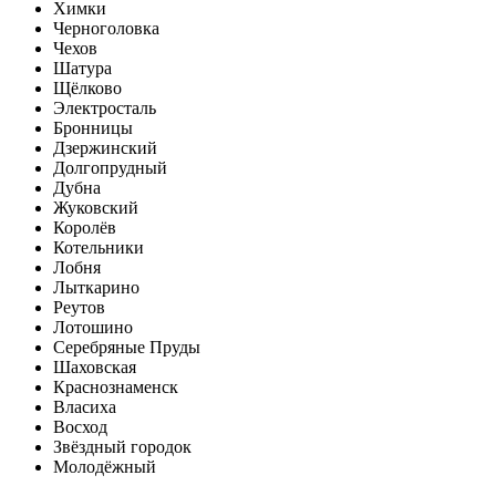
Химки
Черноголовка
Чехов
Шатура
Щёлково
Электросталь
Бронницы
Дзержинский
Долгопрудный
Дубна
Жуковский
Королёв
Котельники
Лобня
Лыткарино
Реутов
Лотошино
Серебряные Пруды
Шаховская
Краснознаменск
Власиха
Восход
Звёздный городок
Молодёжный