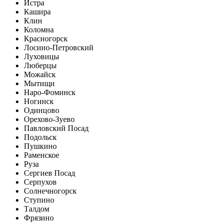
Истра
Кашира
Клин
Коломна
Красногорск
Лосино-Петровский
Луховицы
Люберцы
Можайск
Мытищи
Наро-Фоминск
Ногинск
Одинцово
Орехово-Зуево
Павловский Посад
Подольск
Пушкино
Раменское
Руза
Сергиев Посад
Серпухов
Солнечногорск
Ступино
Талдом
Фрязино