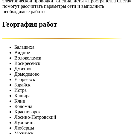
электрической проводки. Специалисты «Пространства Света»
помогут рассчитать параметры сети и выполнить
необходимые работы.
Георгафия работ
Балашиха
Видное
Волоколамск
Воскресенск
Дмитров
Домодедово
Егорьевск
Зарайск
Истра
Кашира
Клин
Коломна
Красногорск
Лосино-Петровский
Луховицы
Люберцы
Можайск