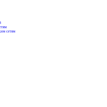
й
етям
ким сетям