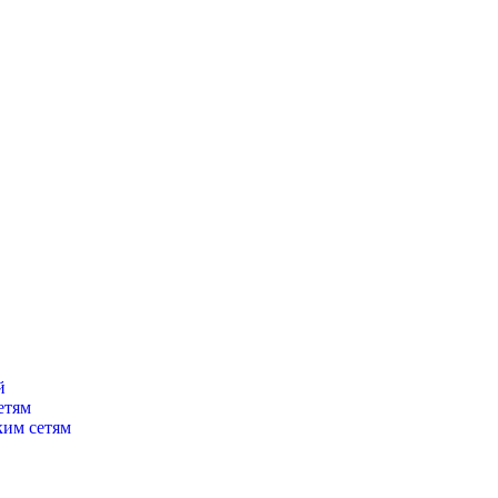
й
етям
ким сетям