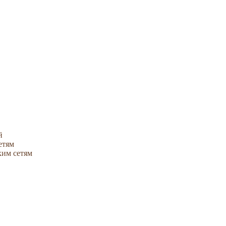
й
етям
ким сетям