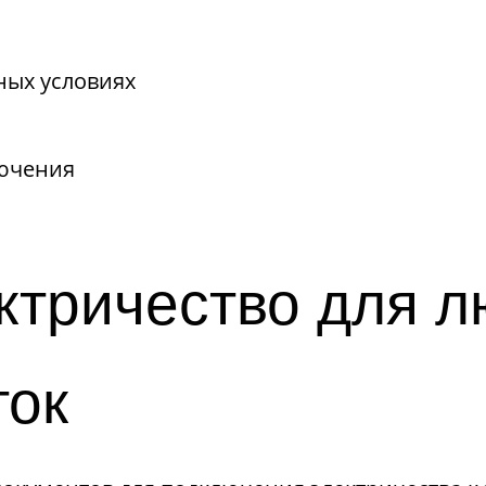
ных условиях
лючения
ктричество для л
ток