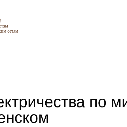
й
етям
ким сетям
ектричества по м
енском