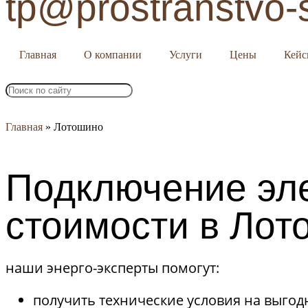
tp@prostranstvo-
Главная
О компании
Услуги
Цены
Кей
Главная
»
Лотошино
Подключение эл
стоимости в Лот
наши энерго-эксперты помогут:
получить технические условия на выгод