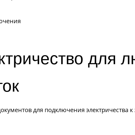
лючения
ктричество для л
ток
документов для подключения электричества к 