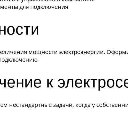
ументы для подключения
ности
личения мощности электроэнергии. Оформим з
 подключению
чение к электрос
 нестандартные задачи, когда у собственник