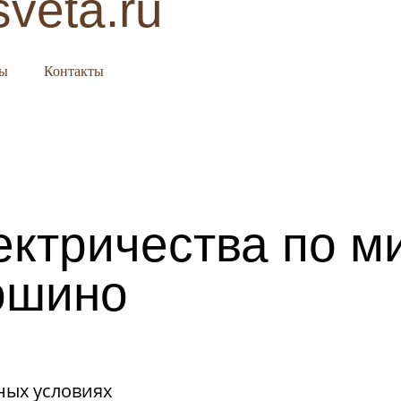
sveta.ru
сы
Контакты
ектричества по м
ошино
ных условиях