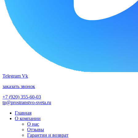
Telegram
Vk
заказать звонок
+7 (920) 355-60-03
tp@prostranstvo-sveta.ru
Главная
О компании
О нас
Отзывы
Гарантии и возврат