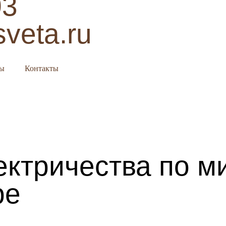
03
sveta.ru
сы
Контакты
ектричества по м
ре