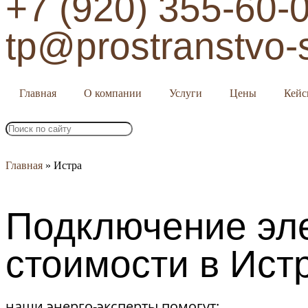
+7 (920) 355-60-
tp@prostranstvo-
Главная
О компании
Услуги
Цены
Кей
Главная
»
Истра
Подключение эл
стоимости в Ист
наши энерго-эксперты помогут: