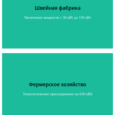
Швейная фабрика
Увеличение мощности с 50 кВТ до 150 кВТ
Увеличение мощности с 50 кВт до 150 кВт
Нажмите, чтобы узнать подробнее
Фермерское хозяйство
Фермерское хозяйство
Технологическое присоединение на 630 кВА
Технологическое присоединение на 630 кВА
Нажмите, чтобы узнать подробнее