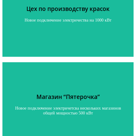
Цех по производству красок
Новое подключение на 1000 кВТ
Новое подключение электричества на 1000 кВт
Нажмите, чтобы узнать подробнее
Магазин “Пятерочка”
Магазин “Пятерочка”
Новое подключение нескольких магазинов общей
мощностью 500 кВт
Новое подключение электричетсва нескольких магазинов
общей мощностью 500 кВт
Нажмите, чтобы узнать подробнее