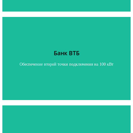
Банк ВТБ
Банк ВТБ
Обеспечение второй точки подключения на 100 кВТ
Обеспечение второй точки подключения на 100 кВт
Нажмите, чтобы узнать подробнее
Цех по производству красок