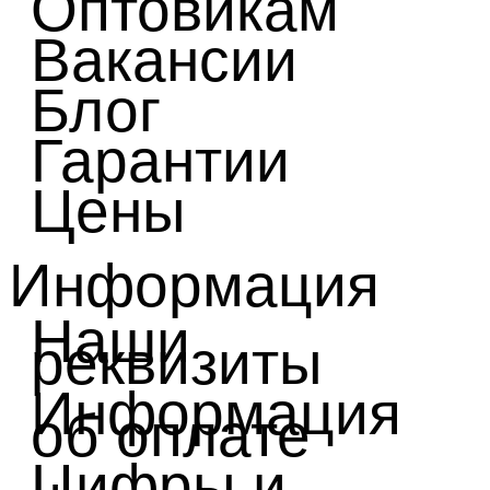
Оптовикам
Вакансии
Блог
Гарантии
Цены
Информация
Наши
реквизиты
Информация
об оплате
Цифры и