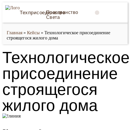
Техприсоединение
Пространство
Света
О компании
Главная
»
Кейсы
»
Технологическое присоединение
строящегося жилого дома
Технологическое
присоединение
строящегося
жилого дома